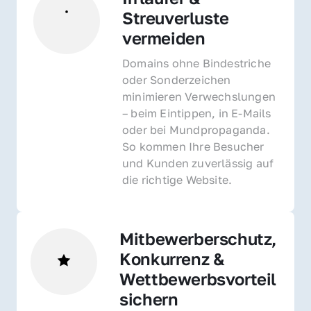
Streuverluste 
vermeiden
Domains ohne Bindestriche 
oder Sonderzeichen 
minimieren Verwechslungen 
– beim Eintippen, in E-Mails 
oder bei Mundpropaganda. 
So kommen Ihre Besucher 
und Kunden zuverlässig auf 
die richtige Website.
Mitbewerberschutz, 
Konkurrenz & 
Wettbewerbsvorteil 
sichern 