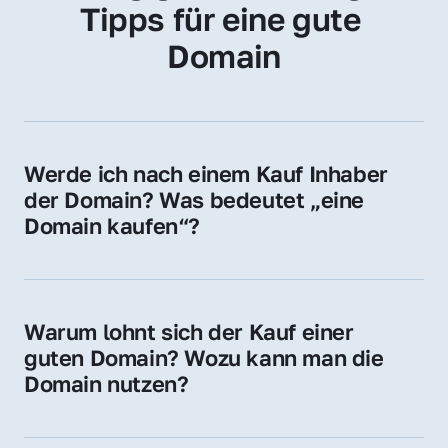
Tipps für eine gute 
Domain
Werde ich nach einem Kauf Inhaber 
der Domain? Was bedeutet „eine 
Domain kaufen“?
Ja, Sie werden der offizielle Domain-Inhaber. 
Sie erhalten alle Rechte zur Nutzung, 
Verwaltung oder Weiterveräußerung der 
Warum lohnt sich der Kauf einer 
Domain.
guten Domain? Wozu kann man die 
Domain nutzen?
Eine starke Domain steigert Sichtbarkeit, 
Vertrauen und Markenwert. Nutzen Sie sie 