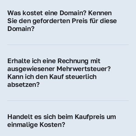
für Ihre Website, Weiterleitung, E-Mail-
Was kostet eine Domain? Kennen 
Adressen oder als digitale Investition.
Sie den geforderten Preis für diese 
Domain?
Der Preis variiert je nach Domain. Für diese 
Domain liegt ein konkreter Kaufpreis vor – 
kontaktieren Sie uns gerne für ein 
Erhalte ich eine Rechnung mit 
unverbindliches Angebot.
ausgewiesener Mehrwertsteuer? 
Kann ich den Kauf steuerlich 
absetzen?
Ja, Sie erhalten eine Rechnung mit MwSt. 
Für Unternehmen ist der Kauf in der Regel 
steuerlich absetzbar.
Handelt es sich beim Kaufpreis um 
einmalige Kosten?
Ja. Der Kaufpreis ist einmalig. Nur beim 