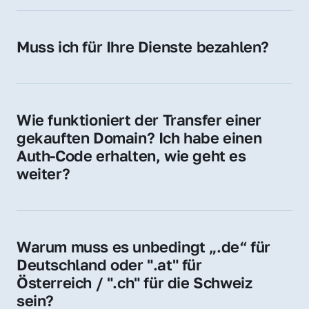
späteren Betrieb der Domain (z. B. beim 
Hosting-Anbieter) fallen geringe laufende 
Muss ich für Ihre Dienste bezahlen?
Gebühren an. Diese bewegen sich für .de 
Nein, bei uns zahlen Sie nur den Kaufpreis 
Domains bei ca. 5€ / Jahr
der Domain – ohne zusätzliche Vermittlungs- 
oder Servicegebühren.
Wie funktioniert der Transfer einer 
gekauften Domain? Ich habe einen 
Auth-Code erhalten, wie geht es 
weiter?
Mit dem Auth-Code beauftragen Sie Ihren 
Provider, die Domain zu übernehmen. Gerne 
begleiten wir Sie bei diesem einfachen und 
Warum muss es unbedingt „.de“ für 
schnellen Prozess.
Deutschland oder ".at" für 
Österreich / ".ch" für die Schweiz 
sein?